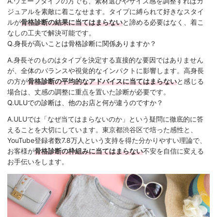
A.ウェーブタイプの方でも、素材選びやサイズ感を調整すればカ
ジュアルを素敵に着こなせます。タイプに縛られて好きなスタイ
ルが
骨格診断の結果に当てはまらない
と諦める必要はなく、着こ
なしの工夫で解決可能です。
Q.身長が高いことは骨格診断に関係ありますか？
A.身長そのものはタイプを決定する直接的な要因ではありません
が、全体のバランスや視覚的なインパクトに影響します。高身長
の方が
骨格診断の平均的なアドバイスに当てはまらない
と感じる
場合は、丈感の調整に重点を置いた診断が必要です。
Q.ULUでの診断は、他のお店と何が違うのですか？
A.ULUでは「なぜ当てはまらないのか」という疑問に徹底的に答
えることを大切にしています。東京都渋谷区で培った感性と、
YouTube登録者数7.8万人という支持を得た分かりやすい理論で、
お客様が
骨格診断の枠組みに当てはまらない
不安を自信に変える
お手伝いをします。