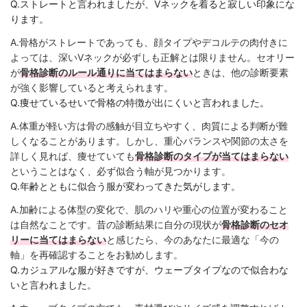
Q.ストレートと言われましたが、Vネックを着ると寂しい印象にな
ります。
A.骨格がストレートであっても、顔タイプやデコルテの肉付きに
よっては、深いVネックが必ずしも正解とは限りません。セオリー
が
骨格診断のルール通りに当てはまらない
ときは、他の診断要素
が強く影響していると考えられます。
Q.痩せているせいで骨格の特徴が出にくいと言われました。
A.体重が軽い方は骨の感触が目立ちやすく、肉質による判断が難
しくなることがあります。しかし、重心バランスや関節の太さを
詳しく見れば、痩せていても
骨格診断のタイプが当てはまらない
ということはなく、必ず似合う軸が見つかります。
Q.年齢とともに似合う服が変わってきた気がします。
A.加齢による体型の変化で、肌のハリや重心の位置が変わること
は自然なことです。昔の診断結果に自分の現状が
骨格診断のセオ
リーに当てはまらない
と感じたら、今のあなたに最適な「今の
軸」を再確認することをお勧めします。
Q.カジュアルな服が好きですが、ウェーブタイプなので似合わな
いと言われました。