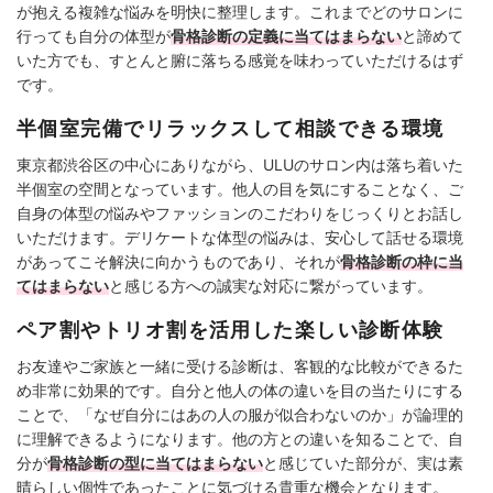
が抱える複雑な悩みを明快に整理します。これまでどのサロンに
行っても自分の体型が
骨格診断の定義に当てはまらない
と諦めて
いた方でも、すとんと腑に落ちる感覚を味わっていただけるはず
です。
半個室完備でリラックスして相談できる環境
東京都渋谷区の中心にありながら、ULUのサロン内は落ち着いた
半個室の空間となっています。他人の目を気にすることなく、ご
自身の体型の悩みやファッションのこだわりをじっくりとお話し
いただけます。デリケートな体型の悩みは、安心して話せる環境
があってこそ解決に向かうものであり、それが
骨格診断の枠に当
てはまらない
と感じる方への誠実な対応に繋がっています。
ペア割やトリオ割を活用した楽しい診断体験
お友達やご家族と一緒に受ける診断は、客観的な比較ができるた
め非常に効果的です。自分と他人の体の違いを目の当たりにする
ことで、「なぜ自分にはあの人の服が似合わないのか」が論理的
に理解できるようになります。他の方との違いを知ることで、自
分が
骨格診断の型に当てはまらない
と感じていた部分が、実は素
晴らしい個性であったことに気づける貴重な機会となります。