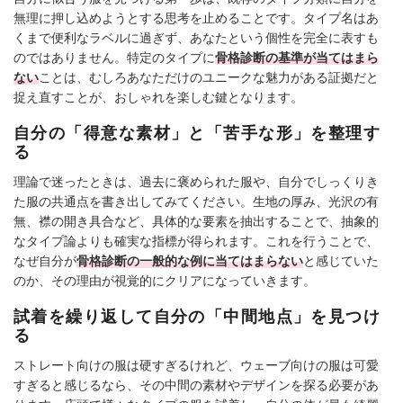
無理に押し込めようとする思考を止めることです。タイプ名はあ
くまで便利なラベルに過ぎず、あなたという個性を完全に表すも
のではありません。特定のタイプに
骨格診断の基準が当てはまら
ない
ことは、むしろあなただけのユニークな魅力がある証拠だと
捉え直すことが、おしゃれを楽しむ鍵となります。
自分の「得意な素材」と「苦手な形」を整理す
る
理論で迷ったときは、過去に褒められた服や、自分でしっくりき
た服の共通点を書き出してみてください。生地の厚み、光沢の有
無、襟の開き具合など、具体的な要素を抽出することで、抽象的
なタイプ論よりも確実な指標が得られます。これを行うことで、
なぜ自分が
骨格診断の一般的な例に当てはまらない
と感じていた
のか、その理由が視覚的にクリアになっていきます。
試着を繰り返して自分の「中間地点」を見つけ
る
ストレート向けの服は硬すぎるけれど、ウェーブ向けの服は可愛
すぎると感じるなら、その中間の素材やデザインを探る必要があ