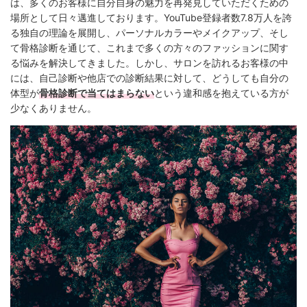
は、多くのお客様に自分自身の魅力を再発見していただくための
場所として日々邁進しております。YouTube登録者数7.8万人を誇
る独自の理論を展開し、パーソナルカラーやメイクアップ、そし
て骨格診断を通じて、これまで多くの方々のファッションに関す
る悩みを解決してきました。しかし、サロンを訪れるお客様の中
には、自己診断や他店での診断結果に対して、どうしても自分の
体型が
骨格診断で当てはまらない
という違和感を抱えている方が
少なくありません。