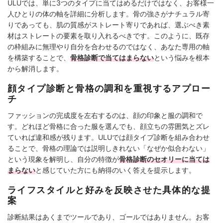
ULUでは、単に3つのタイプに当てはめるだけではなく、お客様一
人ひとりの体の軸を詳細に分析します。骨の強さがナチュラル寄
りであっても、肌の質感がストレート寄りであれば、選ぶべき素
材はストレートの要素を取り入れるべきです。このように、既存
の枠組みに無理やり自分を合わせるのではなく、あなた専用の軸
を構築することで、
骨格診断で当てはまらない
という悩みを根本
から解消します。
顔タイプ診断と骨格の調和を重視するアプロー
チ
ファッションの完成度を左右するのは、顔の印象と服の調和で
す。どれほど骨格に合った服を選んでも、顔立ちの雰囲気とズレ
ていれば違和感が残ります。ULUでは顔タイプ診断を組み合わせ
ることで、骨格の理論では説明しきれない「なぜか似合わない」
という現象を解明し、自分の特徴が
骨格診断のセオリーに当ては
まらない
と感じていた方にも納得のいく答えを提示します。
ライフスタイルと好みを反映させた具体的な提
案
診断結果はあくまでツールであり、ゴールではありません。お客