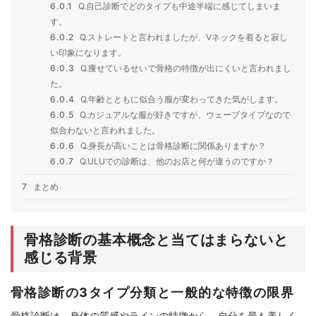
6.0.1
Q.自己診断でどのタイプも中途半端に感じてしまいま
す。
6.0.2
Q.ストレートと言われましたが、Vネックを着ると寂し
い印象になります。
6.0.3
Q.痩せているせいで骨格の特徴が出にくいと言われまし
た。
6.0.4
Q.年齢とともに似合う服が変わってきた気がします。
6.0.5
Q.カジュアルな服が好きですが、ウェーブタイプなので
似合わないと言われました。
6.0.6
Q.身長が高いことは骨格診断に関係ありますか？
6.0.7
Q.ULUでの診断は、他のお店と何が違うのですか？
7
まとめ
骨格診断の基本概念と当てはまらないと
感じる背景
骨格診断の3タイプ分類と一般的な特徴の限界
骨格診断は、身体の質感やラインの特徴から、自分を最も美しく