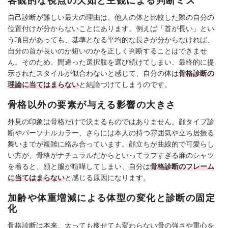
客観的な視点の欠如と主観による判断ミス
自己診断が難しい最大の理由は、他人の体と比較した際の自分の
位置付けが分からないことにあります。例えば「首が長い」とい
う項目があっても、基準となる平均的な長さが分からなければ、
自分の首が長いのか短いのかを正しく判断することはできませ
ん。そのため、間違った選択肢を選び続けてしまい、最終的に提
示されたスタイルが似合わないと感じて、自分の体は
骨格診断の
理論に当てはまらない
と結論づけてしまうのです。
骨格以外の要素が与える影響の大きさ
外見の印象は骨格だけで決まるものではありません。顔タイプ診
断やパーソナルカラー、さらには本人の持つ雰囲気や立ち居振る
舞いまでが複雑に絡み合っています。顔立ちが曲線的で可愛らし
い方が、骨格がナチュラルだからといってラフすぎる麻のシャツ
を着ると、顔と服が喧嘩してしまい、自分は
骨格診断のフレーム
に当てはまらない
と感じる原因になります。
加齢や体重増減による体型の変化と診断の固定
化
骨格診断は本来、太っても痩せても変わらない骨の強さや重心を