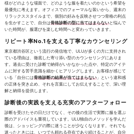
様がどのような場面で、どのような服を着たいのかという希望を
最優先に考えます。オフィスでのフォーマルな装いから、週末の
リラックススタイルまで、個別の好みを反映させつつ骨格の利点
を生かすことで、自分は
骨格診断の型に当てはまらない
と悩んで
いた時間が、服選びを楽しむ時間へと変わっていきます。
リピート率No.1を支える丁寧なカウンセリング
東京都渋谷区という流行の発信地で、ULUが多くの方に支持され
ている理由は、徹底した寄り添い型のカウンセリングにありま
す。過去に受けた診断で納得がいかなかった点や、特定のアイテ
ムに対する苦手意識を細かくヒアリングします。お客様が感じて
いる「自分には
骨格診断の結果が当てはまらない
」という違和感
の正体を突き止め、それを言葉にしてお伝えすることで、深い理
解と納得を提供します。
診断後の実践を支える充実のアフターフォロー
診断を受けたその日だけでなく、その後の生活で実際に服を選ぶ
際のアドバイスも重視しています。ULU独自のメソッドを学んだ
後は、ショッピングの際に迷うことが少なくなります。それでも
迷ったときには、いつでも頼れる存在であり続けることが、自分