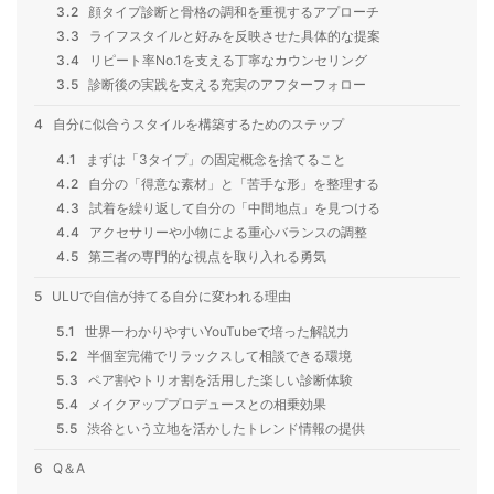
3.2
顔タイプ診断と骨格の調和を重視するアプローチ
3.3
ライフスタイルと好みを反映させた具体的な提案
3.4
リピート率No.1を支える丁寧なカウンセリング
3.5
診断後の実践を支える充実のアフターフォロー
4
自分に似合うスタイルを構築するためのステップ
4.1
まずは「3タイプ」の固定概念を捨てること
4.2
自分の「得意な素材」と「苦手な形」を整理する
4.3
試着を繰り返して自分の「中間地点」を見つける
4.4
アクセサリーや小物による重心バランスの調整
4.5
第三者の専門的な視点を取り入れる勇気
5
ULUで自信が持てる自分に変われる理由
5.1
世界一わかりやすいYouTubeで培った解説力
5.2
半個室完備でリラックスして相談できる環境
5.3
ペア割やトリオ割を活用した楽しい診断体験
5.4
メイクアッププロデュースとの相乗効果
5.5
渋谷という立地を活かしたトレンド情報の提供
6
Q＆A