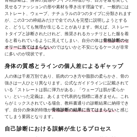
見せるファッションの形や素材を導き出す理論です。一般的には
ストレート、ウェーブ、ナチュラルの3つのタイプに分類されます
が、この3つの枠組みだけで全ての人を完璧に説明しようとする
と、どうしても無理が生じることがあります。例えば、ストレー
トタイプと診断されたけれど、推奨されるカッチリとした服を着
ると着られているように見えてしまい、自分の体は
骨格診断のセ
オリーに当てはまらない
のではないかと不安になるケースが非常
に多いのが現状です。
身体の質感とラインの個人差によるギャップ
人の体は千差万別であり、筋肉のつき方や脂肪の柔らかさ、骨の
強さは一人ひとり異なります。公式なガイドラインに記載されて
いる「ストレートは肌に弾力がある」「ウェーブは肌が柔らか
い」といった定義は、あくまで代表的な指標に過ぎません。これ
らがミックスされている場合、教科書通りの診断結果に納得でき
ず、自分の身体的特徴が
骨格診断の結果に当てはまらない
と感じ
てしまう要因となります。
自己診断における誤解が生じるプロセス