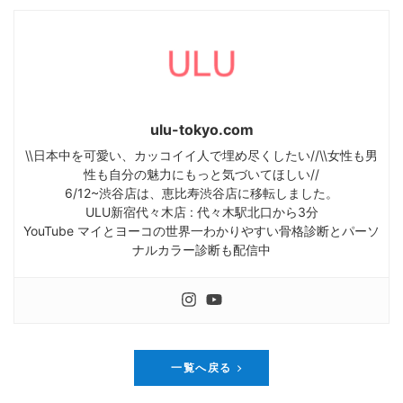
ulu-tokyo.com
\\日本中を可愛い、カッコイイ人で埋め尽くしたい//\\女性も男
性も自分の魅力にもっと気づいてほしい//
6/12~渋谷店は、恵比寿渋谷店に移転しました。
ULU新宿代々木店 : 代々木駅北口から3分
YouTube マイとヨーコの世界一わかりやすい骨格診断とパーソ
ナルカラー診断も配信中
一覧へ戻る