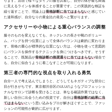
ります。店頭で様々なタイプの服を試着し、自分の体が最も綺麗
に見えるラインを体感することが重要です。この実践的な検証を
繰り返すことで、理論上は
骨格診断に当てはまらない
と感じてい
た違和感が、自分なりの黄金比の発見へと繋がります。
アクセサリーや小物による重心バランスの調整
服そのものを変えなくても、ネックレスの長さや靴のボリュー
ム、バッグを持つ位置によって全体のバランスは劇的に変わりま
す。骨格の重心が標準的な位置にない方は、小物を使って意図的
にバランスを操作するテクニックを身につけるべきです。そうす
ることで、既製品が
骨格診断の推奨通りに当てはまらない
場合で
も、自分に似合うように着こなすことが可能になります。
第三者の専門的な視点を取り入れる勇気
自分一人で考え込んでしまうと、どうしてもネガティブな部分に
目が行きがちです。東京都渋谷区のULUのようなプロフェッショ
ナルなサロンで診断を受けることは、単なる確認作業ではなく、
新しい自分に出会うための投資です。自分は
骨格診断の結果に当
てはまらない
という思い込みをプロが解きほぐすことで、ファッ
ションの可能性が劇的に広がります。