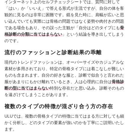
インターネット上のセルフチェックシートでは、質問に対して
「はい」か「いいえ」で答える形式が主流ですが、自分の体を客
観的に見るのは非常に困難です。鏡を見た時に、肩幅が広いと思
い込んでいても実際には骨格の問題ではなく姿勢や肉付きの問題
である場合もあり、その誤った主観が「自分はどのタイプにも
骨
格診断の分類に当てはまらない
」という結論を導き出してしまう
のです。
流行のファッションと診断結果の乖離
現代のトレンドファッションは、オーバーサイズやカジュアルな
素材が多用されており、特定の骨格タイプには着こなしが難しい
ものも含まれます。自分の好きな服と、診断で似合うと言われた
服があまりにもかけ離れているとき、人は心理的に自分は
骨格診
断の型に当てはまらない
特別な存在だと思い込み、診断そのもの
を遠ざけてしまうことがあります。
複数のタイプの特徴が混ざり合う方の存在
ULUでは、複数の骨格タイプの特徴に当てはまる方に対しても細
かく分析し、どのタイプの要素が強いのかを丁寧にご説明いたし
ます。