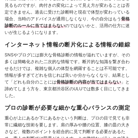
見るものですが、肉付きの変化によって見え方が変わることは否
定できません。過去に受けた診断時と現在で体型が変わっている
場合、当時のアドバイスが通用しなくなり、今の自分はもう
骨格
診断のルールに当てはまらない
のではないかと、活用の仕方に迷
いが生じるようになります。
インターネット情報の断片化による情報の錯綜
SNSやブログには膨大な骨格診断の情報が溢れていますが、その
多くは簡略化された二次的な情報です。断片的な知識を繋ぎ合わ
せるだけでは、複雑な個人の体型を網羅することは不可能です。
情報が多すぎてどれを信じれば良いか分からなくなり、結果とし
て「どれも自分のことには
骨格診断の内容が当てはまらない
」と
諦めてしまう方を、東京都渋谷区のULUでは数多く目にしてきま
した。
プロの診断が必要な細かな重心バランスの測定
重心が上にあるか下にあるかという判断は、プロの目で見ても非
常に繊細な技術を要します。肩の厚みや腰の位置、膝の皿の大き
さなど、複数のポイントを総合的に見て判断する必要があるた