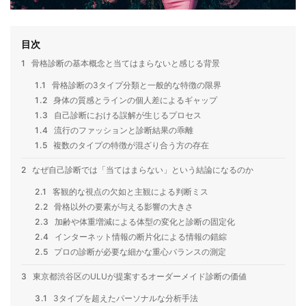
目次
1
骨格診断の基本概念と当てはまらないと感じる背景
1.1
骨格診断の3タイプ分類と一般的な特徴の限界
1.2
身体の質感とラインの個人差によるギャップ
1.3
自己診断における誤解が生じるプロセス
1.4
流行のファッションと診断結果の乖離
1.5
複数のタイプの特徴が混ざり合う方の存在
2
なぜ自己診断では「当てはまらない」という結論になるのか
2.1
客観的な視点の欠如と主観による判断ミス
2.2
骨格以外の要素が与える影響の大きさ
2.3
加齢や体重増減による体型の変化と診断の固定化
2.4
インターネット情報の断片化による情報の錯綜
2.5
プロの診断が必要な細かな重心バランスの測定
3
東京都渋谷区のULUが提案するオーダーメイド診断の価値
3.1
3タイプを超えたパーソナルな分析手法