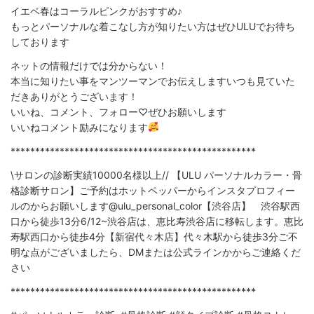
イエベ春はコーラルピンクがおすすめ♪⁡⁡⁡⁡
もっとパーソナルな着こなし方が知りたい方は⁡ぜひULUでお待ち
しております
⁡⁡⁡ネットの情報だけでは分からない！
本当に知りたい事をマンツーマンでお伝えします⁡⁡⁡⁡⁡⁡⁡⁡⁡⁡いつも見ていた
だきありがとうございます！
いいね、コメント、フォロー♡ぜひお願いします⁡
いいねコメント励みになります
**************************************************
⁡⁡\サロンの診断実績10000名様以上// 【ULU パーソナルカラー・骨
格診断サロン】⁡ご予約はホットペッパーからインスタプロフィー
ルのからお願いします️@ulu_personal_color⁡⁡【渋谷店】 渋谷駅西
口から徒歩13分⁡6/12~渋谷店は、恵比寿渋谷店に移転します。恵比
寿駅西口から徒歩4分⁡⁡【新宿代々木店】代々木駅から徒歩3分⁡⁡⁡⁡ご不
明な点がございましたら、DMまたは公式ラインかからご連絡くだ
さい
**************************************************⁡⁡⁡