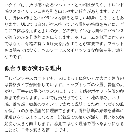
いタイプは、抜け感のあるシルエットとの相性が良く、トレンド
感やスタイリッシュさを引き出しやすい傾向があります。ただ
し、身体の薄さとのバランスを誤ると寂しい印象になることもあ
ります。ULUでは自分が本来持っている骨格の特徴をもとに、ど
こに立体感を足すとよいのか、どのデザインなら自然にバランス
が整うのかを具体的にお伝えします。ボリュームを無理に作るの
ではなく、骨格の持つ直線美を活かすことが重要です。フラット
さは弱みではなく、ヘルシーでスタイリッシュな印象を生む魅力
なのです。
似合う服が変わる理由
同じパンツやスカートでも、人によって似合い方が大きく違うの
は骨格タイプが関係しています。ヒップトップの位置、骨盤の広
がり、下半身の重心バランスによって、丈感やポケット位置の印
象まで変わります。ULUでは形だけでなく、生地の厚み、ハリ
感、落ち感、縫製のラインまで含めて説明するため、なぜその服
が似合うのかを理論的に理解できます。骨格診断の結果を基準に
服選びをするようになると、試着室での迷いが減り、買い物の満
足度が大きく向上します。感覚ではなく理論で選べるようになる
ことが、日常を変える第一歩です。