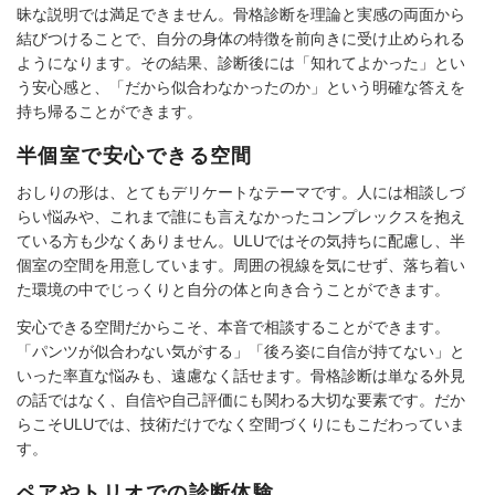
昧な説明では満足できません。骨格診断を理論と実感の両面から
結びつけることで、自分の身体の特徴を前向きに受け止められる
ようになります。その結果、診断後には「知れてよかった」とい
う安心感と、「だから似合わなかったのか」という明確な答えを
持ち帰ることができます。
半個室で安心できる空間
おしりの形は、とてもデリケートなテーマです。人には相談しづ
らい悩みや、これまで誰にも言えなかったコンプレックスを抱え
ている方も少なくありません。ULUではその気持ちに配慮し、半
個室の空間を用意しています。周囲の視線を気にせず、落ち着い
た環境の中でじっくりと自分の体と向き合うことができます。
安心できる空間だからこそ、本音で相談することができます。
「パンツが似合わない気がする」「後ろ姿に自信が持てない」と
いった率直な悩みも、遠慮なく話せます。骨格診断は単なる外見
の話ではなく、自信や自己評価にも関わる大切な要素です。だか
らこそULUでは、技術だけでなく空間づくりにもこだわっていま
す。
ペアやトリオでの診断体験