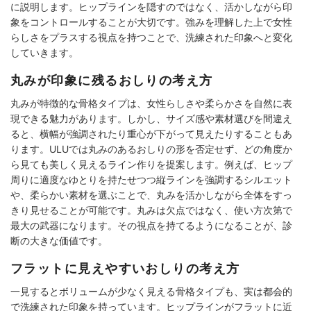
に説明します。ヒップラインを隠すのではなく、活かしながら印
象をコントロールすることが大切です。強みを理解した上で女性
らしさをプラスする視点を持つことで、洗練された印象へと変化
していきます。
丸みが印象に残るおしりの考え方
丸みが特徴的な骨格タイプは、女性らしさや柔らかさを自然に表
現できる魅力があります。しかし、サイズ感や素材選びを間違え
ると、横幅が強調されたり重心が下がって見えたりすることもあ
ります。ULUでは丸みのあるおしりの形を否定せず、どの角度か
ら見ても美しく見えるライン作りを提案します。例えば、ヒップ
周りに適度なゆとりを持たせつつ縦ラインを強調するシルエット
や、柔らかい素材を選ぶことで、丸みを活かしながら全体をすっ
きり見せることが可能です。丸みは欠点ではなく、使い方次第で
最大の武器になります。その視点を持てるようになることが、診
断の大きな価値です。
フラットに見えやすいおしりの考え方
一見するとボリュームが少なく見える骨格タイプも、実は都会的
で洗練された印象を持っています。ヒップラインがフラットに近