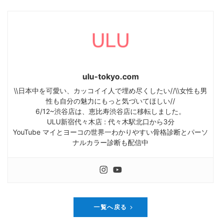
ulu-tokyo.com
\\日本中を可愛い、カッコイイ人で埋め尽くしたい//\\女性も男
性も自分の魅力にもっと気づいてほしい//
6/12~渋谷店は、恵比寿渋谷店に移転しました。
ULU新宿代々木店 : 代々木駅北口から3分
YouTube マイとヨーコの世界一わかりやすい骨格診断とパーソ
ナルカラー診断も配信中
一覧へ戻る