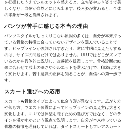
を把握したうえでシルエットを整えると、立ち姿や歩き姿まで美
しくなり、自信が自然とにじみ出ます。後ろ姿が変わると、全体
の印象が一段と洗練されます。
パンツが苦手に感じる本当の理由
パンツスタイルがしっくりこない原因の多くは、自分が本来持っ
ている骨格の特徴に合っていないデザインを選んでいることで
す。ヒップラインが強調されすぎたり、逆に寸胴に見えたりする
のは、サイズの問題だけではありません。ULUではどこがズレて
いるのかを具体的に説明し、改善策を提案します。骨格診断の結
果に合わせて股上の深さやシルエットを選ぶだけで、印象は大き
く変わります。苦手意識の正体を知ることが、自信への第一歩で
す。
スカート選びへの応用
スカートも骨格タイプによって似合う形が異なります。広がり方
や落ち方、ウエスト位置によってヒップラインの見え方は大きく
変化します。ULUでは体型を隠すための選び方ではなく、どのラ
インを活かすかという視点で説明します。自分が本来持っている
骨格の特徴を理解していれば、タイトスカートもフレアスカート