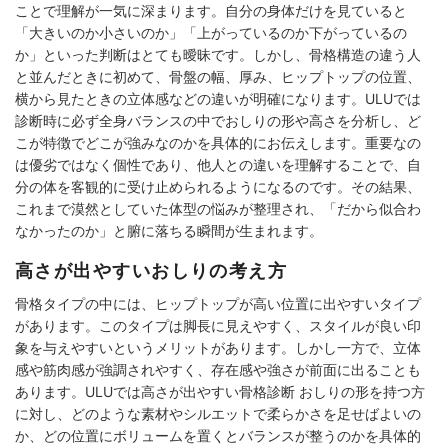
ことで理解が一気に深まります。自分の身体だけを見ていると
「大きいのか小さいのか」「上がっているのか下がっているの
か」といった判断はとても曖昧です。しかし、骨格構造の違う人
と並んだときに初めて、骨盤の幅、厚み、ヒップトップの位置、
横から見たときの立体感などの違いが明確になります。ULUでは
診断時に必ず全身バランスの中でおしりの形や高さを分析し、ど
こが特徴でどこが強みなのかを具体的にお伝えします。重要なの
は優劣ではなく個性であり、他人との違いを理解することで、自
分の体を客観的に受け止められるようになるのです。その結果、
これまで漠然としていた体型の悩みが整理され、「だから似合わ
なかったのか」と腑に落ちる瞬間が生まれます。
高さが出やすいおしりの考え方
骨格タイプの中には、ヒップトップが高い位置に出やすいタイプ
があります。このタイプは脚長に見えやすく、スタイルが良い印
象を与えやすいというメリットがあります。しかし一方で、立体
感や筋肉感が強調されやすく、存在感や強さが前面に出ることも
あります。ULUでは高さが出やすい骨格診断 おしりの形を持つ方
に対し、どのような素材やシルエットで柔らかさを足せばよいの
か、どの位置にボリュームを置くとバランスが整うのかを具体的