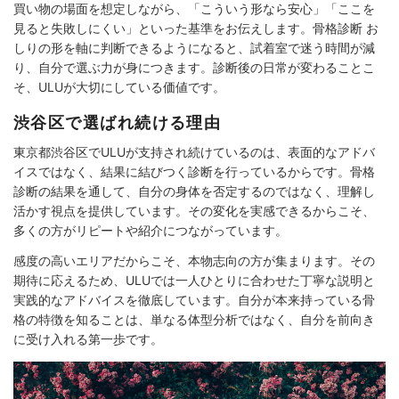
買い物の場面を想定しながら、「こういう形なら安心」「ここを
見ると失敗しにくい」といった基準をお伝えします。骨格診断 お
しりの形を軸に判断できるようになると、試着室で迷う時間が減
り、自分で選ぶ力が身につきます。診断後の日常が変わることこ
そ、ULUが大切にしている価値です。
渋谷区で選ばれ続ける理由
東京都渋谷区でULUが支持され続けているのは、表面的なアドバ
イスではなく、結果に結びつく診断を行っているからです。骨格
診断の結果を通して、自分の身体を否定するのではなく、理解し
活かす視点を提供しています。その変化を実感できるからこそ、
多くの方がリピートや紹介につながっています。
感度の高いエリアだからこそ、本物志向の方が集まります。その
期待に応えるため、ULUでは一人ひとりに合わせた丁寧な説明と
実践的なアドバイスを徹底しています。自分が本来持っている骨
格の特徴を知ることは、単なる体型分析ではなく、自分を前向き
に受け入れる第一歩です。